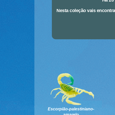
Há 20 
Nesta coleção vais encontr
Escorpião-palestiniano-
amarelo