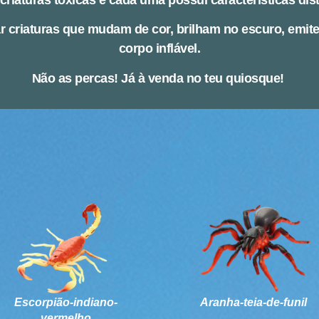
criaturas tóxicas e cada uma possui características dis
ar criaturas que mudam de cor, brilham no escuro, emi
corpo inflável.
Não as percas! Já à venda no teu quiosque!
Escorpião-indiano-
Aranha-teia-de-funil
vermelho