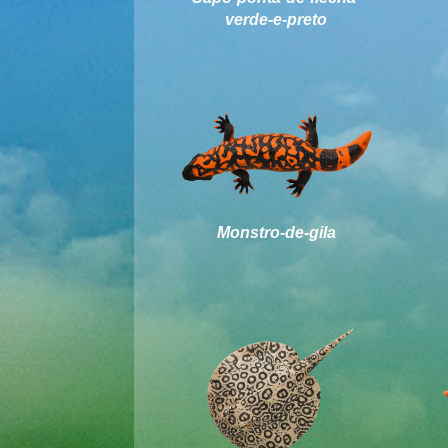
verde-e-preto
Monstro-de-gila