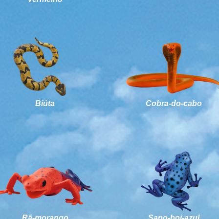
Biúta
Cobra-do-cabo
Rã-morango
Sapo-boi-azul