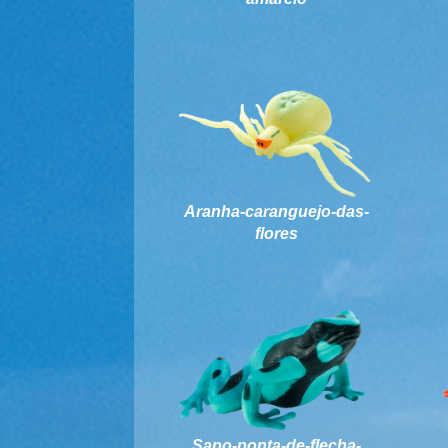
Aranha-caranguejo-das-
flores
Sapo-ponta-de-flecha-