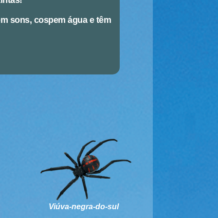
tintas!
tem sons, cospem água e têm
Viúva-negra-do-sul