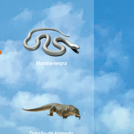
Mamba-negra
Dragão-de-komodo