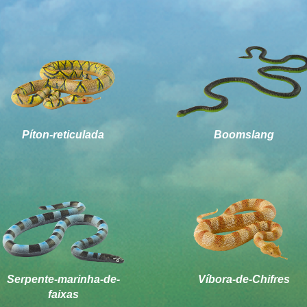
Píton-reticulada
Boomslang
Serpente-marinha-de-
Víbora-de-Chifres
faixas