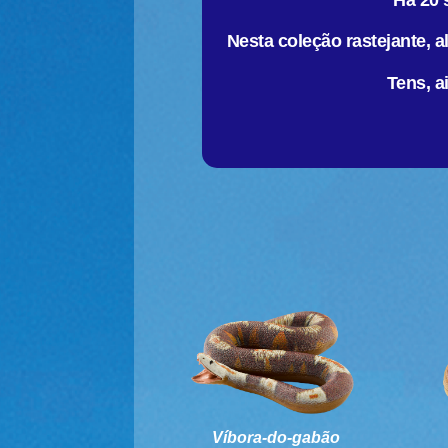
Há 20 
Nesta coleção rastejante,
Tens, a
Víbora-do-gabão