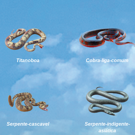
Titanoboa
Cobra-liga-comum
Serpente-cascavel
Serpente-indigente-
asiática