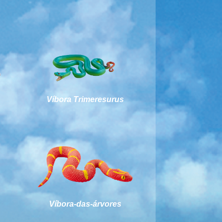
Víbora Trimeresurus
Víbora-das-árvores