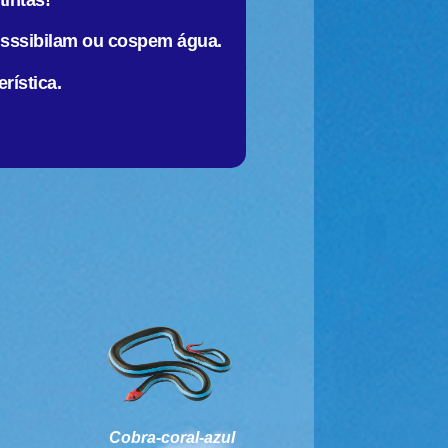
tintas!
 sssibilam ou cospem água.
rística.
Cobra-coral-azul