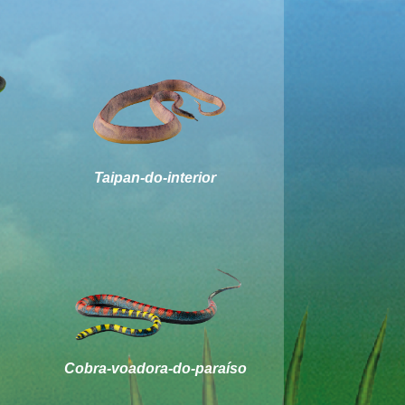
Taipan-do-interior
Cobra-voadora-do-paraíso