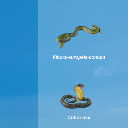
Víbora-europeia-comum
Cobra-real