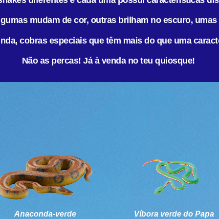
snakes diferentes e cada uma possui características dis
 algumas mudam de cor, outras brilham no escuro, umas
inda, cobras especiais que têm mais do que uma caracte
Não as percas! Já à venda no teu quiosque!
Anaconda-verde
Víbora verde do Papa