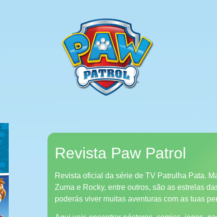
Revista Paw Patrol
Revista oficial da série de TV Patrulha Pata. M
Zuma e Rocky, entre outros, são as estrelas da
poderás viver muitas aventuras com as tuas pe