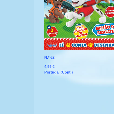
N.º 62
4,99 €
Portugal (Cont.)