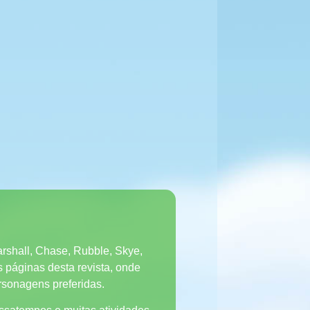
arshall, Chase, Rubble, Skye,
s páginas desta revista, onde
rsonagens preferidas.