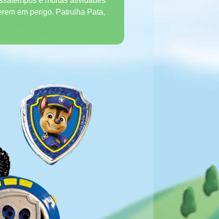
assatempos e muitas atividades
erem em perigo. Patrulha Pata,