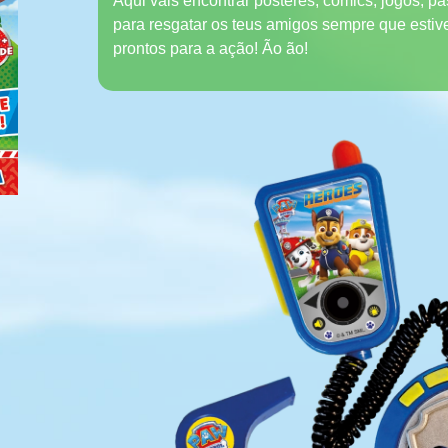
Aqui vais encontrar pósteres, comics, jogos, p
para resgatar os teus amigos sempre que estiv
prontos para a ação! Ão ão!