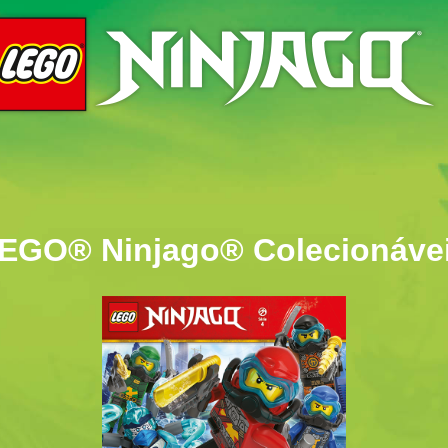
EGO® Ninjago® Colecionáve