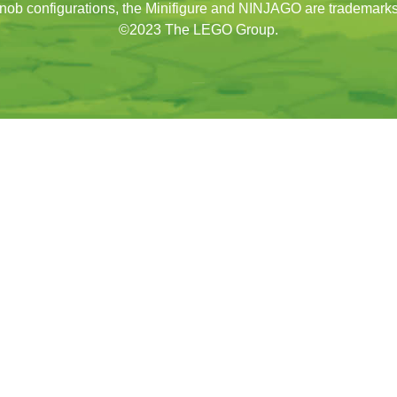
nob configurations, the Minifigure and NINJAGO are trademarks
©2023 The LEGO Group.
N PORTUGAL
PUBLICIDADE
Contacto publicidade
vistas