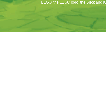
LEGO, the LEGO logo, the Brick and K
LEGAL
BLUE OCEA
Aviso Legal
Quem somos
Política de Privacidade
As nossas re