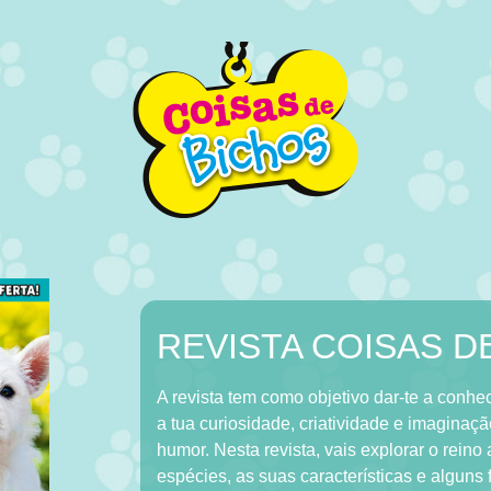
REVISTA COISAS D
A revista tem como objetivo dar-te a conh
a tua curiosidade, criatividade e imaginaç
humor. Nesta revista, vais explorar o rein
espécies, as suas características e alguns 