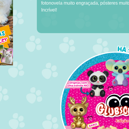
fotonovela muito engraçada, pósteres muito 
Incrível!