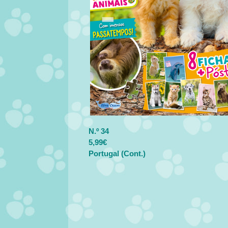
N.º 34
5,99€
Portugal (Cont.)